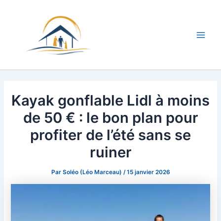
Aller
au
contenu
Main
Men
Kayak gonflable Lidl à moins
de 50 € : le bon plan pour
profiter de l’été sans se
ruiner
Par
Soléo (Léo Marceau)
/
15 janvier 2026